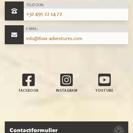
TELEFOON:
‬+32 495 22 14 72‬
E-MAIL:
‬info@foxx-adventures.com
FACEBOOK
INSTAGRAM
YOUTUBE
Contactformulier